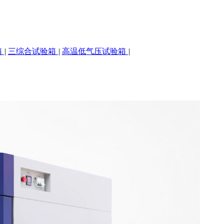
箱
|
三综合试验箱
|
高温低气压试验箱
|