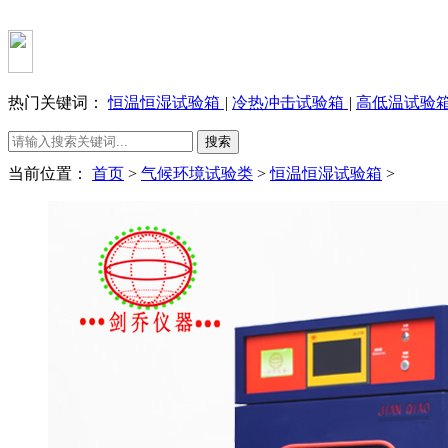
热门关键词：
恒温恒湿试验箱
|
冷热冲击试验箱
|
高低温试验
当前位置：
首页
>
气候环境试验类
>
恒温恒湿试验箱
>