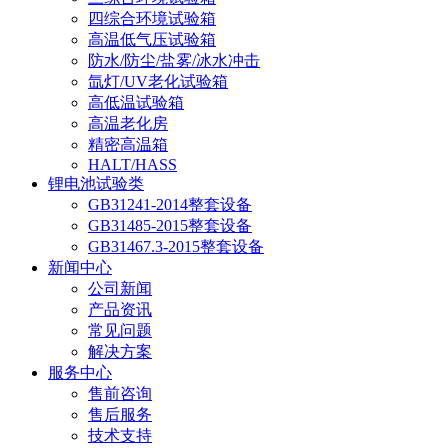
四综合环境试验箱
高温低气压试验箱
防水/防尘/盐雾/冰水冲击
氙灯/UV老化试验箱
高低温试验箱
高温老化房
精密高温箱
HALT/HASS
锂电池试验类
GB31241-2014整套设备
GB31485-2015整套设备
GB31467.3-2015整套设备
新闻中心
公司新闻
产品资讯
常见问题
解决方案
服务中心
售前咨询
售后服务
技术支持