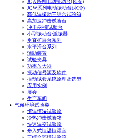
JQA系列电动振动台(风冷)
JQW系列电动振动台(水冷)
高低温振动三综合试验箱
高加速冲击试验台
冲击/碰撞试验台
小型振动台/激振器
垂直扩展台系列
水平滑台系列
辅助装置
试验夹具
功率放大器
振动信号源及软件
振动试验系统原理及选型
应用实例
展会
生产车间
气候环境试验类
恒温恒湿试验箱
冷热冲击试验箱
快速温变试验箱
步入式恒温恒湿室
三综合环境试验箱