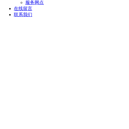
服务网点
在线留言
联系我们